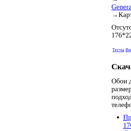
Gener
→
Кар
Отсутс
176*22
Тесты
Ви
Скач
Обои 
разме
подход
телеф
Пр
17