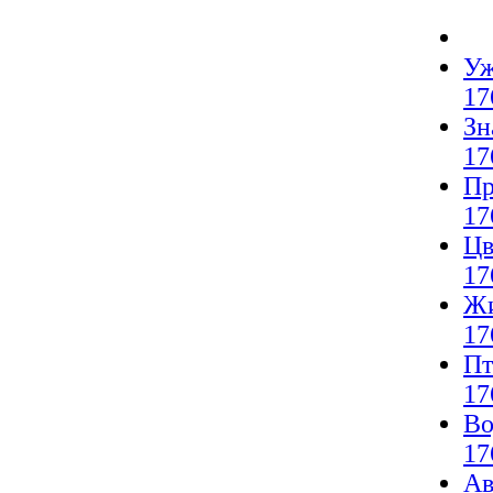
Уж
17
Зн
17
Пр
17
Цв
17
Жи
17
Пт
17
Во
17
Ав