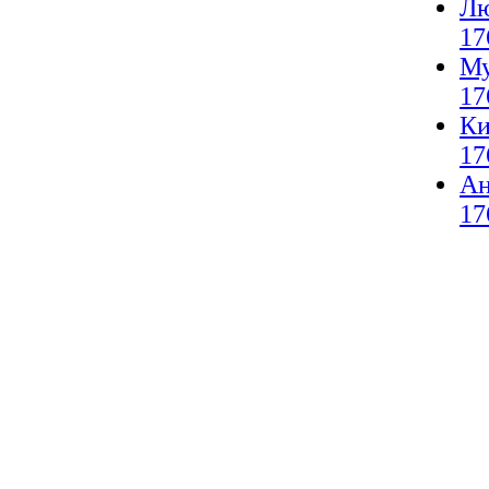
Лю
17
Му
17
Ки
17
А
17