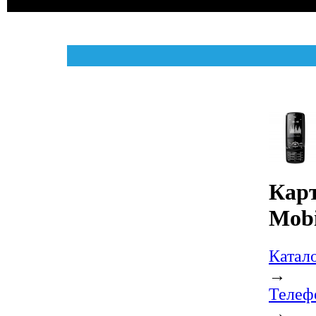
Карт
Mobi
Катал
→
Телеф
→