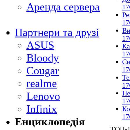
Аренда сервера
17
Ре
17
Партнери та друзі
Ви
17
ASUS
Ка
17
Bloody
Си
Cougar
17
Те
realme
17
Не
Lenovo
17
Infinix
Ко
17
Енциклопедія
ТОП-1