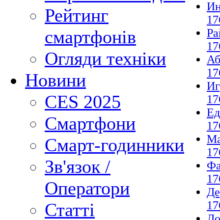
И
Рейтинг
17
Ра
смартфонів
17
Огляди техніки
Аб
17
Новини
И
CES 2025
17
Ед
Смартфони
17
М
Смарт-годинники
17
Зв'язок /
Фа
17
Оператори
Де
17
Статті
До