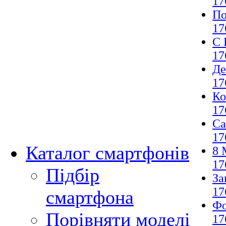
17
По
17
С 
17
Де
17
Ко
17
Са
17
Каталог смартфонів
8 
17
Підбір
За
17
смартфона
Фо
Порівняти моделі
17